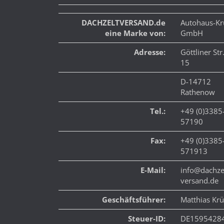
DACHZELTVERSAND.de
Autohaus-Kr
eine Marke von:
GmbH
Adresse:
Göttliner Str
15
D-14712
Rathenow
Tel.:
+49 (0)3385
57190
Fax:
+49 (0)3385
571913
E-Mail:
info@dachze
versand.de
Geschäftsführer:
Matthias Kr
Steuer-ID:
DE1595428