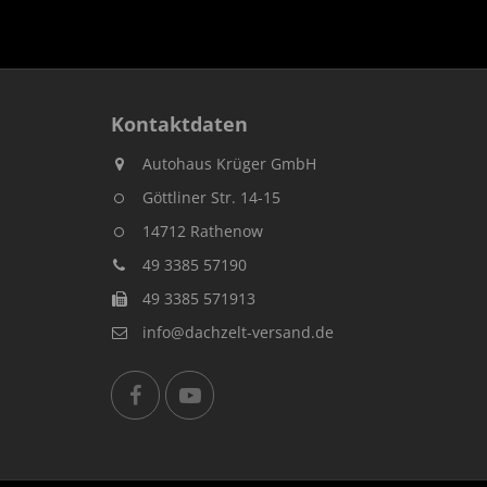
Kontaktdaten
Autohaus Krüger GmbH
Göttliner Str. 14-15
14712 Rathenow
49 3385 57190
49 3385 571913
info@dachzelt-versand.de