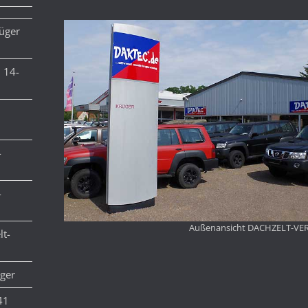
üger
. 14-
-
-
Außenansicht DACHZELT-VE
lt-
üger
41